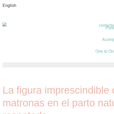
English
Part
Acomp
One to On
La figura imprescindible 
matronas en el parto nat