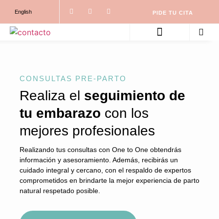
English
PIDE TU CITA
PARTO NATURAL ONE TO ONE
ACOMPAÑAMOS TU EMBARAZO
CONSULTAS PRE-PARTO
Realiza el
seguimiento de
tu embarazo
con los
mejores profesionales
Realizando tus consultas con One to One obtendrás
información y asesoramiento. Además, recibirás un
cuidado integral y cercano, con el respaldo de expertos
comprometidos en brindarte la mejor experiencia de parto
natural respetado posible.